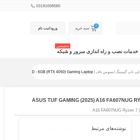
03191008580
0
سبد خرید
ورود/ثبت نام
تخصصی
خدمات نصب و راه اندازی سرور و شبکه
 تاپ گیمینگ ایسوس تاف | TUF Gaming Laptop
 - 16GB - 1TB SSD - 6GB (RTX 4050) Gaming Laptop
ASUS TUF GAMING (2025) A16 FA607NUG RYZ
نوشته‌های مرتبط