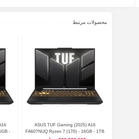
محصولات مرتبط
A16
ASUS TUF Gaming (2025) A16
6GB -
FA607NUQ Ryzen 7 (170) - 16GB - 1TB
 Gaming
SSD - 6GB (RTX 4050) Gaming Laptop