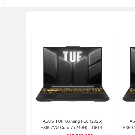
25) A16
ASUS TUF Gaming F16 (2025)
AS
S) - 16GB -
FX607VU Core 7 (240H) - 16GB -
FX607
050) Gaming
512GB SSD - 6GB(RTX 4050) 16 Inch
SSD -