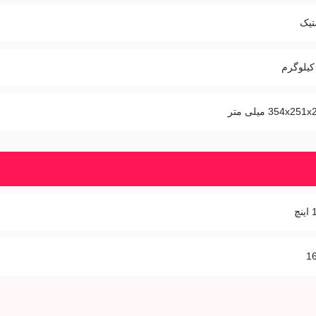
تیک
354x25 میلی متر
نچ
1