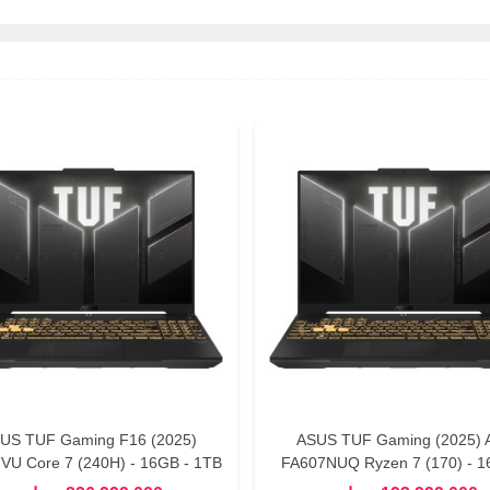
US TUF Gaming F16 (2025)
ASUS TUF Gaming (2025) 
VU Core 7 (240H) - 16GB - 1TB
FA607NUQ Ryzen 7 (170) - 1
 6GB(RTX 4050) 16 Inch WUXGA
512GB SSD - 6GB (RTX 4050)