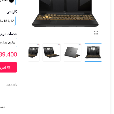
مشکی
گارانتی
12 یا 18 ماه گارانتی شرکتی و اصلی
خدمات نرم 
5,189,400
افزو
رای دهید!
تضمی