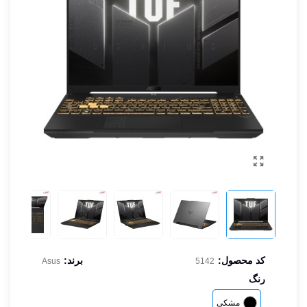
کد محصول:
برند:
Asus
5142
رنگ
مشکی