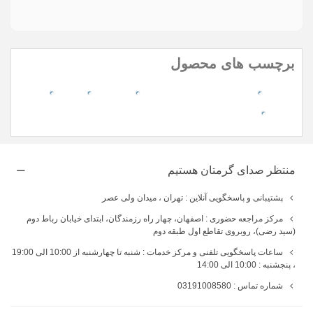
مواردی که با * مشخص شده اند، الزامی هستند
برچسب های محصول
laptop
خرید و قیمت لپ تاپ نسل 13
fx507
tuf
asus
منتظر صدای گرمتان هستیم
پشتیبانی و پاسخگویی آنلاین : تهران ، میدان ولی عصر
مرکز مراجعه حضوری : اصفهان، چهار راه رزمندگان، ابتدای خیابان رباط دوم
(سید رضی)، روبروی تقاطع اول طبقه دوم
ساعات پاسخگویی تلفنی و مرکز خدمات : شنبه تا چهارشنبه از 10:00 الی 19:00
، پنجشنبه : 10:00 الی 14:00
شماره تماس : 03191008580