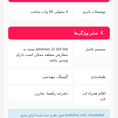
توضیحات باتری
4 سلولی 56 وات ساعت
سایر ویژگی‌ها
سیستم عامل
windows 11 (64 bit) بسته به
سفارش منطقه ممکن است دارای
ویندوز نباشد
طبقه‌بندی
گیمینگ، مهندسی
اقلام همراه لپ
دفترچه راهنما، شارژر
تاپ
sentiment_very_dissatisfied
هنوز نظری ثبت نشده! اولین نفری