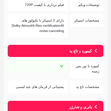
توضیحات وبکم
فیلم برداری با کیفیت 720P
مشخصات اسپیکر
دارای 2 اسپیکر با تکنولوژِ های :
Dolby AtmosHi-Res certificationAI
noise-canceling
کیبورد و تاچ پد
کیبورد با نور پس
زمینه
مشخصات تاچ پد
پشتیبانی از فرمان های چند لمسی
باتری و شارژر