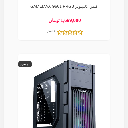
کیس کامپیوتر GAMEMAX G561 FRGB
1,699,000 تومان
2 امتیاز
ناموجود