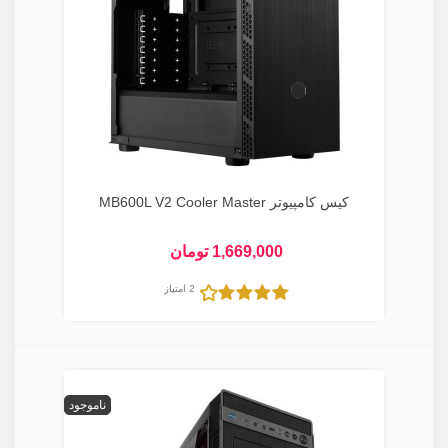
کیس کامپیوتر MB600L V2 Cooler Master
1,669,000 تومان
2 امتیاز
ناموجود