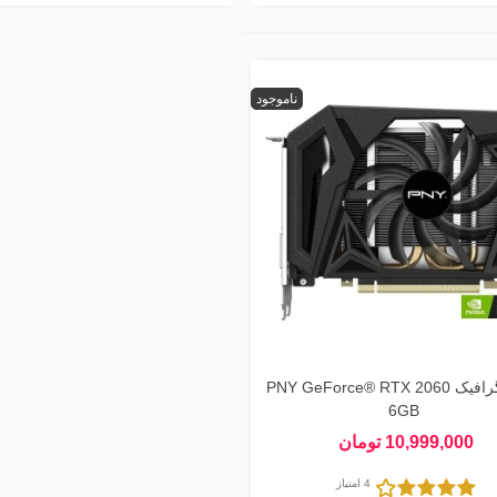
ناموجود
کارت گرافیک PNY GeForce® RTX 2060
6GB
10,999,000 تومان
4 امتیاز