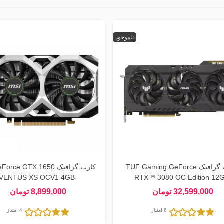
ناموجود
کارت گرافیک TUF Gaming GeForce
کارت گرافیک ce GTX 1650
VENTUS XS OCV1 4GB
RTX™ 3080 OC Edition 12
32,599,000 تومان
8,899,000 تومان
6 امتیاز
4 امتیاز