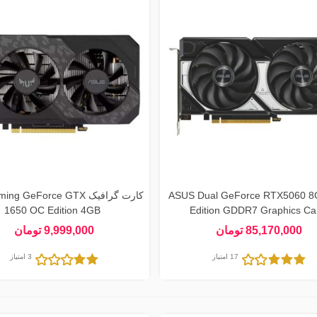
ASUS Dual GeForce RTX5060 
کارت گرافیک  GeForce GTX
1650 OC Edition 4GB
Edition GDDR7 Graphics Ca
85,170,000 تومان
9,999,000 تومان
17 امتیاز
3 امتیاز