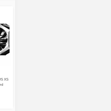
US XS
rd