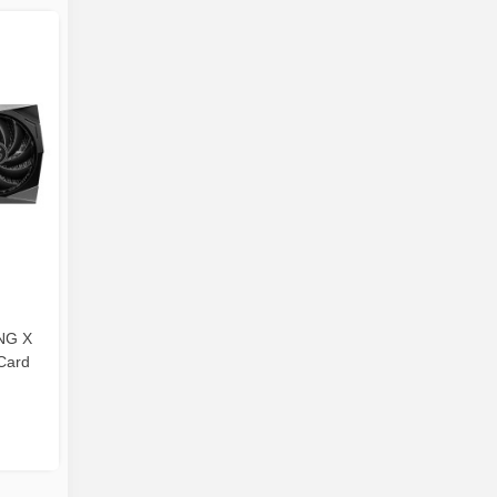
NG X
Card