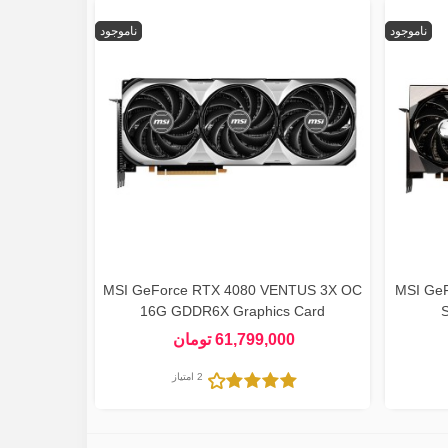
ناموجود
ناموجود
MSI GeForce RTX 4080 VENTUS 3X OC
MSI Ge
16G GDDR6X Graphics Card
S
61,799,000 تومان
2 امتیاز