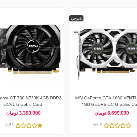
ناموجود
force GT 730 N730K 4GB DDR3
MSI GeForce GTX 1630 VENT
OCV1 Graphic Card
4GB GDDR6 OC Graphic Ca
6,699,000 تومان
3,300,000 تومان
0 امتیاز
1 امتیاز