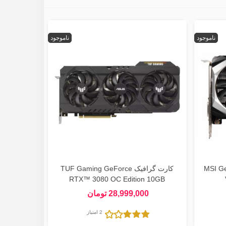
ناموجود
ناموجود
MSI GeFor
کارت گرافیک TUF Gaming GeForce
RTX™ 3080 OC Edition 10GB
28,999,000 تومان
2 امتیاز