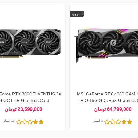
ناموجود
Force RTX 3060 Ti VENTUS 3X
MSI GeForce RTX 4080 GAMI
G OC LHR Graphics Card
TRIO 16G GDDR6X Graphics 
64,799,000 تومان
23,599,000 تومان
3 امتیاز
10 امتیاز