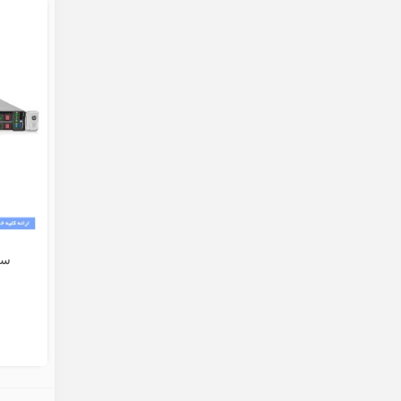
سرور  G9