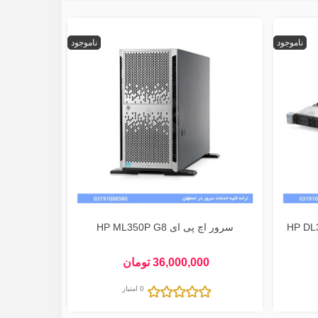
ناموجود
ناموجود
سرور اچ پی ای HP ML350P G8
36,000,000 تومان
0 امتیاز