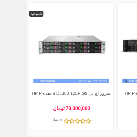
ناموجود
سرور اچ پی HP ProLiant DL380 12LF G9
70,000,000 تومان
0 امتیاز