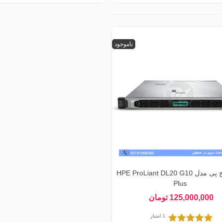
ناموجود
سرور اچ پی مدل HPE ProLiant DL20 G10
Plus
125,000,000 تومان
1 امتیاز