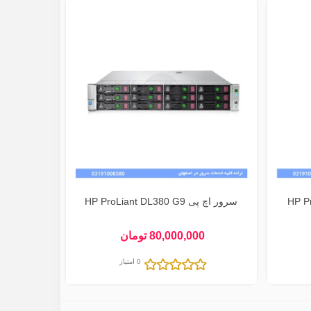
سرور اچ پی HP ProLiant DL380 G9
80,000,000 تومان
0 امتیاز