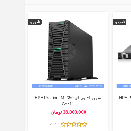
ناموجود
ناموجود
HPE Prolia
سرور اچ پی ای HPE ProLiant ML350
Gen11
36,000,000 تومان
0 امتیاز