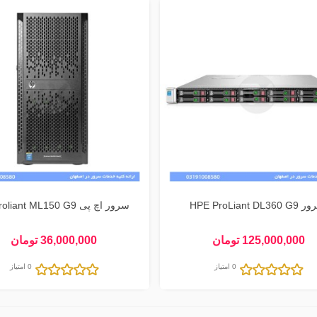
HPE ProLiant DL360
سرور اچ پی HP Proliant ML150 G9
125,000,000 تومان
36,000,000 تومان
0 امتیاز
0 امتیاز