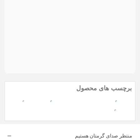
Send
ارسال
مواردی که با * مشخص شده اند، الزامی هستند
برچسب های محصول
laptop
خرید و قیمت لپ تاپ هوش مصنوعی
thinkbook
lenovo
منتظر صدای گرمتان هستیم