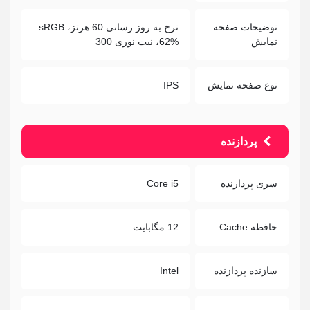
توضیحات صفحه
نرخ به روز رسانی 60 هرتز، sRGB
نمایش
62%، نیت نوری 300
نوع صفحه نمایش
IPS
پردازنده
سری پردازنده
Core i5
حافظه Cache
12 مگابایت
سازنده پردازنده
Intel