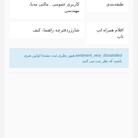
طبقه‌بندی
کاربری عمومی , مالتی مدیا،
مهندسی
اقلام همراه لپ
شارژردفترچه راهنما، کیف
تاپ
sentiment_very_dissatisfied
هنوز نظری ثبت نشده! اولین نفری
باشید که نظر ثبت می کنید
نام
*
ایمیل
ما هرگز ایمیل شما را با شخص دیگری به اشتراک نمی گذاریم.
دیدگاه
*