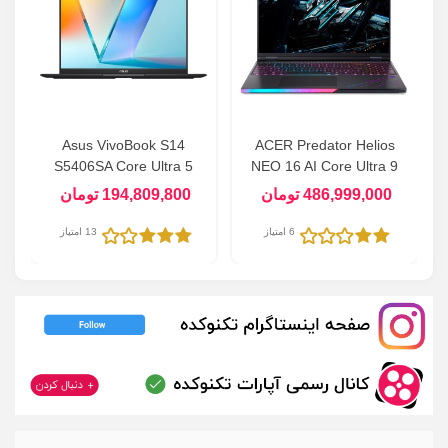
Asus VivoBook S14
ACER Predator Helios
S5406SA Core Ultra 5
NEO 16 AI Core Ultra 9
(226V) - 16GB - 512GB
(275HX) - 16GB DDR5 -
486,999,000 تومان
194,809,800 تومان
SSD - Intel ARC 130V 14"
1TB SSD - 24GB (RTX
z
OLED WUXGA AI Laptop
5090) 16.1 WQXGA 240Hz
6 امتیاز
13 امتیاز
OLED Gaming Laptop