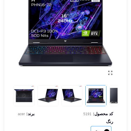
کد محصول:
برند:
acer
5191
رنگ