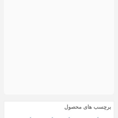
ما هرگز ایمیل شما را با شخص دیگری به اشتراک نمی گذاریم.
دیدگاه
*
Send
ارسال
مواردی که با * مشخص شده اند، الزامی هستند
برچسب های محصول