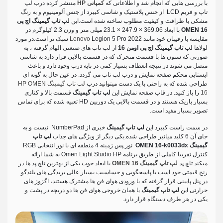
با بررسی هایی که انجام شد و اطلاعاتی که
کمپانی HP
منتشر کرده درب لپ
تاپ و فریم LCD از جنس پلاستیک و شاسی کیبرد از جنس آلومینیوم و به رنگ
مشکی با ظرافت و کیفیت مطلوب ساخته شده است.این
لپ تاپ گیمینگ اچ پی
OMEN 16
با ابعاد 369.06 × 247.9 × 23.1 میلی متر و وزن 2.3 کیلوگرم در
مقایسه با رقیبان خود مانند
Lenovo
Legion 5 Pro 2022 سبک تر است.در مورد
لولاها
لپ تاپ گیمینگ اچ پی اومن 16
از لپ تاپ های صنعتی الهام گرفته ، به
صورتی که ستون ها با قسمت متحرک که در قسمت بالایی قرار دارد به شاسی
متصل می شوند در نتیجه انعطاف بسیار کمی در پایه درب وجود دارد و باعث
ایستایی محکم صفحه نمایش و درب لپ تاپ می گردد. در عین حال به گونه ای
طراحی شده که به راحتی با یک دست میتوانید درب
لپ تاپ گیمینگ HP OMEN
16
را باز کنید. در قاب صفحه نمایش این
لپ تاپ گیمینگ
قسمت بالا و کناری
بسیار باریک هستند و در قسمت بالایی یک دوربین HD تعبیه شده که برای تماس
تصویر بسیار مفید است.
در سمت راست کیبرد این
لپ تاپ گیمینگ
خبری از NumberPad نیست و به
جای آن 6 کلید میانبر طراحی شده.یکی دیگر از ویژگی های جذاب
لپ تاپ
گیمینگ OMEN 16-k0033dx
نور پس زمینه 4 منطقه ای با نور انتخابی RGB
کنترل تقریبا کاملی از طریق برنامه Omen Light Studio HP به شما ارائه
میکند.تاچ پد
لپ تاپ گیمینگ OMEN 16
با ابعاد خوب یکی از بهترین تاچ پد ها در
رنج قیمتی خود است با پاسخگویی و حساسیت بسیار عالی.بریدگی های بلندگو
در پنل پایینی قرار گرفته که با ورودی هوای فن ها مشترک هستند، اگزوز های
حرارتی این
لپ تاپ گیمینگ
یا همان خروجی هوای فن ها دو دریچه در پشت و
یکی در هر طرف دستگاه قرار دارد.