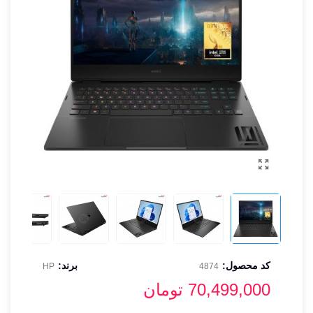
کد محصول:
برند:
HP
4874
70,499,000 تومان