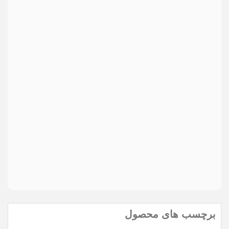
ایمیل
ما هرگز ایمیل شما را با شخص دیگری به اشتراک نمی گذاریم.
دیدگاه
*
Send
ارسال
مواردی که با * مشخص شده اند، الزامی هستند
برچسب های محصول