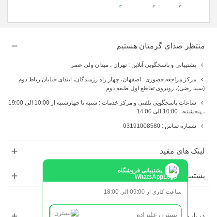
omen
hp
laptop
منتظر صدای گرمتان هستیم
پشتیبانی و پاسخگویی آنلاین : تهران ، میدان ولی عصر
مرکز مراجعه حضوری : اصفهان، چهار راه رزمندگان، ابتدای خیابان رباط دوم
(سید رضی)، روبروی تقاطع اول طبقه دوم
ساعات پاسخگویی تلفنی و مرکز خدمات : شنبه تا چهارشنبه از 10:00 الی 19:00
، پنجشنبه : 10:00 الی 14:00
شماره تماس : 03191008580
لینک های مفید
پشتیبانی فروشگاه
پشتیبانی
ساعت کاری از 09:00 الی 18:00
نسترن علیزاده
درباره ما