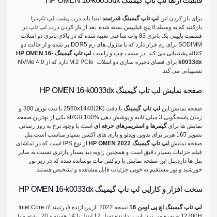
قابلیت ارتقا لپ تاپ گیمینگ HP OMEN 16-k0033dx
برای باز کردن این
لپ تاپ گیمینگ قدرتمند
ابتدا باید درب پشت لپ تاپ را
بازکنید که به وسیله 8 پیچ فیلیپس بسته شده. بعد از باز کردن درب لپ تاپ در
قسمت پایینی یک باتری 83 وات ساعتی تعبیه شده که در بالای باتری دو اسلات
SODIMM برای رم قرار دارد که با ماژول های رم DDR5 پر شده و از حالت دو
کاناله پشتیبانی می کند. در سمت چپ و راست
لپ تاپ گیمینگ HP OMEN 16-
k0033dx
برای فضای ذخیره سازی دو اسلات M.2 PCIe دارد که از NVMe 4.0
پشتیبانی می کند.
صفحه نمایش لپ تاپ گیمینگ HP OMEN 16-k0033dx
صفحه نمایش این
لپ تاپ گیمینگ
با دقت (2560x1440(2K با نیت نوری 300 و
زمان پاسخگویی 3 میلی ثانیه و پوشش دهی sRGB 100% یکی از بهترین صفحه
نمایش ها برای
گیمرها و استریمرهای حرفه ای
است با وجود نرخ به روز رسانی
تصویر 165 هرتز برای تدوین ویدئو و بازی های اکشن بسیار مناسب است.پنل
صفحه نمایش
لپ تاپ گیمینگ HP OMEN 2022
از نوع IPS است که در تماشای
فیلم جزئیات بسیار دقیق است و همچنین زاویه دید بسیار بازتری نسبت به سایر
پنل ها دارد.پنل این صفحه نمایش با روکش مات پوشانده شده که در زیر نور
خورشید و نور مستقیم به خوبی جزئیات قابل مشاهده و تشخیص هستند.
سخت افزار و کارایی لپ تاپ گیمینگ HP OMEN 16-k0033dx
لپ تاپ گیمینگ اچ پی اومن 16
نسخه 2022 از پردازنده قدرتمند Intel Core i7
– 12700H بهره می برد، این پردازنده نسل 12 اینتل با 14 هسته و 20 رشته و با