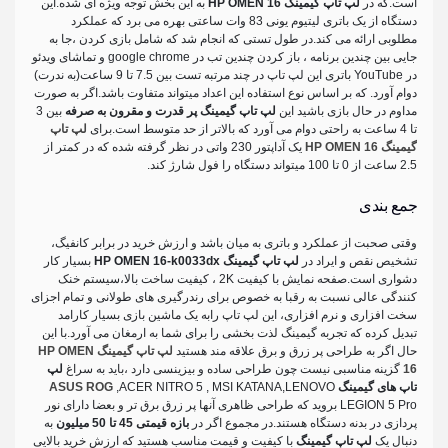
است.که در
لپ تاپ گیمینگ HP OMEN 16
به این بخش توجه ویژه ای شده.این
دستگاه از یک باتری لیتیوم یونی 83 وات ساعتی بهره می برد که عملکرد
مطلوبی ارائه می کند.در طول تستی که انجام شد که شامل بازی کردن ،جا به
جایی بین چندین برنامه ، باز کردن چندین تب در google chrome و تماشای ویدئو
در YouTube باتری این لپ تاپ در چند مرتبه تست بین 7.5 تا 9 ساعت(به ندرت)
دوام آورد. که بر اساس نوع استفاده این اعداد میتواند متفاوت باشد.اگر به صورت
مداوم در حال بازی باشید این
لپ تاپ گیمینگ پر قدرت و مقرون به صرفه
بین 3
تا 4 ساعت به راحتی دوام می آورد که بالاتر از حد متوسط است.برای
لپ تاپ
گیمینگ HP OMEN 16
یک آداپتور 230 واتی در نظر گرفته شده که در کمتر از
2.5 ساعت از 0 تا 100 میتواند دستگاه را فول شارژ کند.
جمع بندی
وقتی صحبت از عملکرد و باتری به میان باشد و ارزش خرید در برابر کانفیگ،
تشخیص نقص و ایراد در
لپ تاپ گیمینگ HP OMEN 16-k0033dx
بسیار کار
دشواری است.صفحه نمایش با کیفیت 2K ، کیفیت ساخت بالا،سیستم خنک
کنندگی عالی نسبت به رقبا به خصوص برای رندرگیری های طولانی و تمام اجزای
سخت افزاری و نرم افزاری، این لپ تاپ رابه یک ماشین بازی بسیار کارامد
تبدیل کرده که تجربه گیمینگ لذت بخشی را برای شما به ارمغان می آورد.با این
حال اگر به طراحی پر زرق و برق علاقه مند هستید
لپ تاپ گیمینگ HP OMEN
16
گزینه مناسبی نیست چون طراحی ساده و بیزینسی دارد ،باید به سراغ
لپ
تاپ های گیمینگ
,ACER NITRO 5 , MSI KATANA,LENOVO
ASUS ROG
LEGION 5 Pro بروید که طراحی ظاهری آنها پر زرق برق تر و بعضا دارای نور
پردازی در بدنه دستگاه هستند.در مجموع اگر در
بازه قیمتی 45 تا 50 میلیون
به
دنبال یک
لپ تاپ گیمینگ
با کیفیت و قیمت مناسب هستید که ارزش خرید بالایی