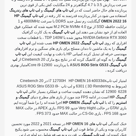
سرعت پردازش 3.5 تا 4.7 گیگاهرتز و 24 مگابایت کش یکی از قوی ترین
پردازنده های حال حاضر است که در
لپ تاپ های گیمینگ
و
لپ تاپ های رندرینگ
استفاده می شود.در کنار پردازنده قدرتمند به کار رفته در
لپ تاپ گیمینگ HP
OMEN 2022 16
گیگابایت رم نسل جدید DDR5 با سرعت 4800MHz و 1
ترابایت حافظه SSD از نوع M.2 PCIe NVMe 4.0 تعبیه شده که عملکرد فوق
العاده ای از خود نشان می دهند.این
لپ تاپ گیمینگ
به یک کارت گرافیک
NVIDIA Geforce RTX 3060 مجهز شده با TDP 140W ، با قطعات سخت
افزاری که روی
لپ تاپ گیمینگ HP OMEN 2022
نصب شده این
لپ تاپ
گیمینگ
را به یک ماشین تا دندان مسلح برای بازی های سنگین و نرم افزارهای
مهندسی حرفه ای تبدیل کرده.کمپانی HP با دقت و نهایت کیفیت این
لپ تاپ
گیمینگ
را به گونه ای کانفیگ کرده که در نتایج بنچ مارک Cinebench 20 از
لپ
تاپ گیمینگ
ROG Strix G533
ASUS
با پردازنده Core i9-12900امتیاز بهتری
دریافت کرده ،
امتیاز لپ تاپi7 12700H HP OMEN 16-k0033dx در Cinebench 20
(مربوط به 3D Rendering ) 6301 و لپ تاپ ASUS ROG Strix G533 i9-
12900 6228 که نشان دهنده کیفیت ساخت و عملکرد بسیار عالی
لپ تاپ
گیمینگ HP
است.در ادامه FPS چند مورد از بازی های مطرح دنیای
گیمینگ و
استریم
را که با
لپ تاپ گیمینگ HP OMEN
اجرا شده اند را برا شما آورده ایم.
بازی GTAV در حالت Very Hight حدود 99 FPS ،بازی APEX در حالت MAX
حدود 168 FPS ، بازی CS-Go در حالت MAX حدود 373 FPS .
خنک کنندگی
لپ تاپ های HP OMEN 16
در نسخه 2021 و 2022 مورد تحسین
کاربران بوده و یکی از نقاط قوت این
لپ تاپ گیمینگ
محسوب می شود.پکیج
خنک کننده این
لپ تاپ گیمینگ
پر قدرت و به صرفه شامل دو لوله حرارتی