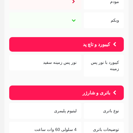
مودم
وبکم
کیبورد و تاچ پد
کیبورد با نور پس
نور پس زمینه سفید
زمینه
باتری و شارژر
نوع باتری
لیتیوم پلیمری
توضیحات باتری
4 سلولی 60 وات ساعت