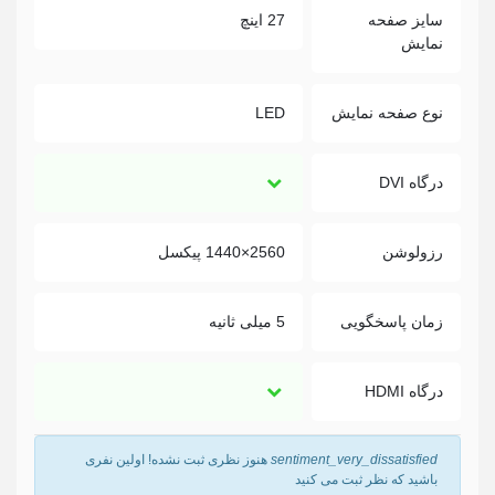
سایز صفحه
27 اینچ
نمایش
نوع صفحه نمایش
LED
درگاه DVI
رزولوشن
2560×1440 پیکسل
زمان پاسخگویی
5 میلی ثانیه
درگاه HDMI
sentiment_very_dissatisfied
هنوز نظری ثبت نشده! اولین نفری
باشید که نظر ثبت می کنید