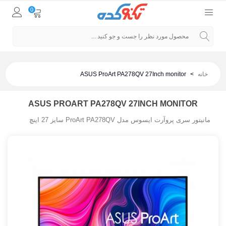
0
خانه
>
ASUS ProArt PA278QV 27Inch monitor
ASUS PROART PA278QV 27INCH MONITOR
مانیتور سری پروآرت ایسوس مدل ProArt PA278QV سایز 27 اینچ