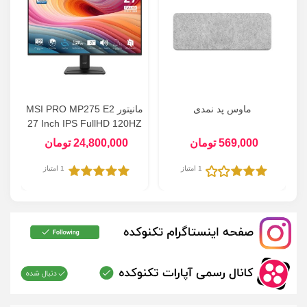
ماوس پد نمدی
مانیتور MSI PRO MP275 E2
27 Inch IPS FullHD 120HZ
569,000 تومان
24,800,000 تومان
1 امتیاز
1 امتیاز