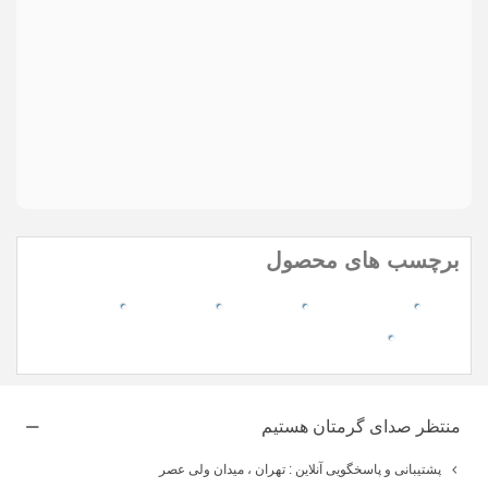
Send
ارسال
مواردی که با * مشخص شده اند، الزامی هستند
برچسب های محصول
cpu
Accessories
پردازنده
LGA1700
پردازنذده
منتظر صدای گرمتان هستیم
پشتیبانی و پاسخگویی آنلاین : تهران ، میدان ولی عصر