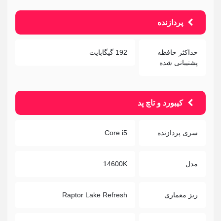
پردازنده
حداکثر حافظه
192 گیگابایت
پشتیبانی شده
کیبورد و تاچ پد
سری پردازنده
Core i5
مدل
14600K
ریز معماری
Raptor Lake Refresh