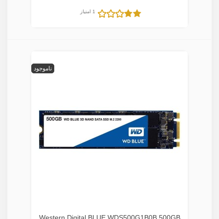
1 امتیاز
ناموجود
Western Digital BLUE WDS500G1B0B 500GB