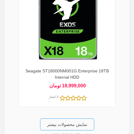
Seagate ST18000NM001G Enterprise 18TB
Internal HDD
18,999,000 تومان
3 امتیاز
نمایش محصولات بیشتر