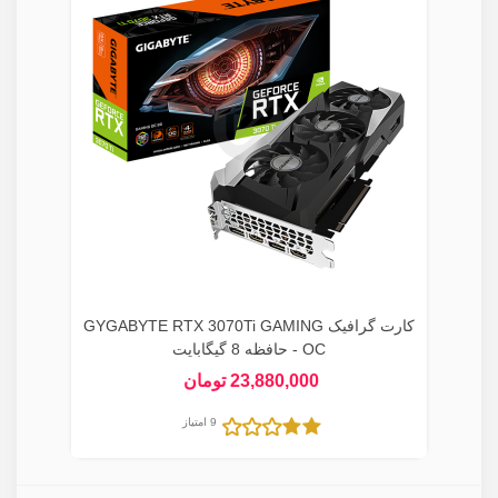
کارت گرافیک GYGABYTE RTX 3070Ti GAMING
OC - حافظه 8 گیگابایت
23,880,000 تومان
9 امتیاز