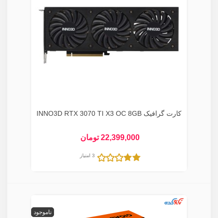
کارت گرافیک INNO3D RTX 3070 TI X3 OC 8GB
22,399,000 تومان
3 امتیاز
ناموجود