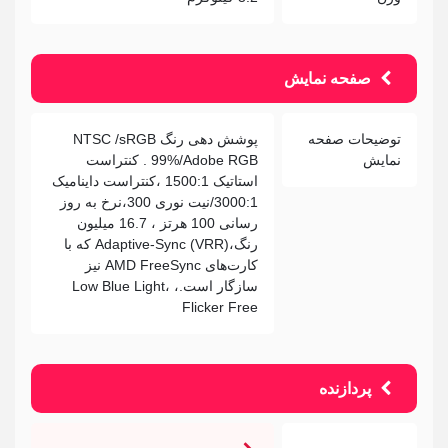
صفحه نمایش
توضیحات صفحه
پوشش دهی رنگ NTSC /sRGB
نمایش
99%/Adobe RGB . کنتراست
استاتیک 1500:1 ،کنتراست داینامیک
3000:1/نیت نوری 300،نرخ به روز
رسانی 100 هرتز ، 16.7 میلیون
رنگ،Adaptive-Sync (VRR) که با
کارت‌های AMD FreeSync نیز
سازگار است.، Low Blue Light،
Flicker Free
پردازنده