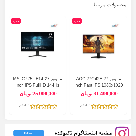
محصولات مرتبط
جدید
جدید
مانیتور AOC 27G42E 27
مانیتور MSI G275L E14 27
Z
Inch IPS FullHD 144Hz
Inch Fast IPS 1080x1920
180Hz
31,499,000 تومان
25,999,000 تومان
0 امتیاز
0 امتیاز