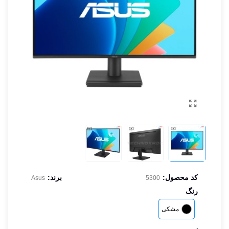
کد محصول:
برند:
Asus
5300
رنگ
مشکی