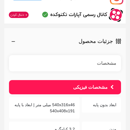
جزئیات محصول
مشخصات
مشخصات فیزیکی
ابعاد بدون پایه
540x316x46 میلی متر | ابعاد با پایه
540x408x191
وزن
3.2 کیلوگرم