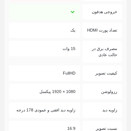
خروجی هدفون
تعداد پورت HDMI
یک
مصرف برق در
15 وات
حالت عادی
کیفیت تصویر
FullHD
رزولوشن
1080 × 1920 پیکسل
زاویه دید
زاویه دید افقی و عمودی 178 درجه
نسبت تصویر
16:9