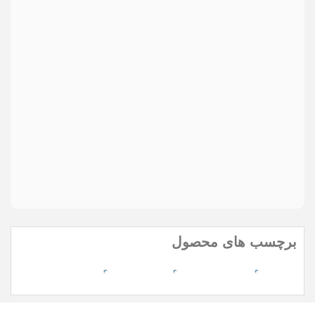
دیدگاه
*
Send
ارسال
مواردی که با * مشخص شده اند، الزامی هستند
برچسب های محصول
aoc monitor
gaming monitor
monitor