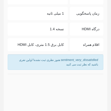
زمان پاسخگویی
1 میلی ثانیه
درگاه HDMI
نسخه 1.4
اقلام همراه
کابل برق 1.5 متری، کابل HDMI
sentiment_very_dissatisfied
هنوز نظری ثبت نشده! اولین نفری
باشید که نظر ثبت می کنید
نام
*
ایمیل
ما هرگز ایمیل شما را با شخص دیگری به اشتراک نمی گذاریم.